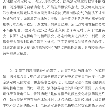
无法确定滴定终点，滴定无实际意义。如果滴定锐度指数较小的项
目，则选用微分自动滴定法，不能选用预设终点法。预设终点滴定法
和永定终点滴定法只有在滴定曲线较徒(锐度指数较大)的情况下才有
较好的精度，如果滴定曲线较为平缓，由于终点附近溶液的离子强度
很弱，电位很不稳定，造成较大的测量误差。所以通常用在精度要求
不高的场合。微分滴定法-当滴定进入到理论终点时，离子浓度突
变，从而引起电极电位的相应跳变，将这种跳变进行微分，利用一次
微分至大值来判别电位滴定的终点。它不需要预先知道终点的数值，
对滴定曲线不太徒(锐度指数较小)的终点也能检测来，具有较高的分
辩率和测定精度。
2、对滴定剂耗用量较少的滴定，如测定汽油与煤油等中的硫醇
硫、碱性氮含量，电位滴定法是在滴定过程中通过测量电位变化以确
定滴定终点的方法，和直接电位法相比，电位滴定法不需要准确的测
量电极电位值，因此，温度、液体接界电位的影响并不重要，其准确
度优于直接电位法，普通滴定法是依靠指示剂颜色变化来指示滴定终
点，如果待测溶液有颜色或浑浊时，终点的指示就比较困难，或者根
本找不到合适的指示剂。电位滴定法是靠电极电位的突跃来指示滴定