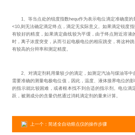
1、等当点处的锐度指数hequ作为表示电位滴定准确度的量度。研究
<10,则无法确定滴定终点，滴定无实际意义。如果滴定锐
有较好的精度，如果滴定曲线较为平缓，由于终点附近溶液
时，离子浓度突变，从而引起电极电位的相应跳变，将这种跳
有较高的分辩率和测定精度。
2、对滴定剂耗用量较少的滴定，如测定汽油与煤油等中的
需要准确的测量电极电位值，因此，温度、液体接界电位的影
的指示就比较困难，或者根本找不到合适的指示剂。电位滴
跃，被测成分的含量仍然通过消耗滴定剂的量来计算。
上一个：
简述全自动熔点仪的操作步骤