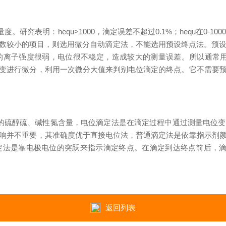
表明：hequ>1000，滴定误差不超过0.1%；hequ在0-100
度指数较小的项目，则选用微分自动滴定法，不能选用预设终点法。预
的离子强度很弱，电位很不稳定，造成较大的测量误差。所以通常用
变进行微分，利用一次微分大值来判别电位滴定的终点。它不需要
硫醇硫、碱性氮含量，电位滴定法是在滴定过程中通过测量电位变
响并不重要，其准确度优于直接电位法，普通滴定法是依靠指示剂
定法是靠电极电位的突跃来指示滴定终点。在滴定到达终点前后，滴
返回列表