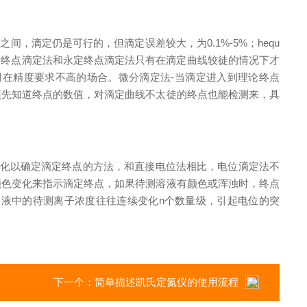
0之间，滴定仍是可行的，但滴定误差较大，为0.1%-5%；hequ
设终点滴定法和永定终点滴定法只有在滴定曲线较徒的情况下才
在精度要求不高的场合。微分滴定法-当滴定进入到理论终点
预先知道终点的数值，对滴定曲线不太徒的终点也能检测来，具
化以确定滴定终点的方法，和直接电位法相比，电位滴定法不
颜色变化来指示滴定终点，如果待测溶液有颜色或浑浊时，终点
液中的待测离子浓度往往连续变化n个数量级，引起电位的突
下一个：
简单描述凯氏定氮仪的使用流程