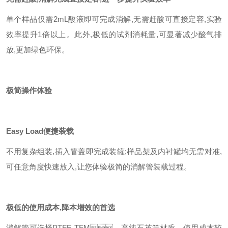
单个样品仅需
2mL
酸液即可完成消解
,
无需赶酸可直接定容
,
实验
效率提升
1
倍以上。此外
,
极低的试剂消耗量
,
可显著减少酸气排
放
,
更加绿色环保。
极简操作体验
Easy Load
便捷装载
不用复杂组装
,
插入管盖即完成装罐
;
样品架及内衬罐均无需对准
,
可任意角度快速放入
,
让您体验极简的消解管装载过程。
极低的使用成本
,
降本增效的首选
消解管可选择PTFE-TFM、高纯石英等材质，使用成本较