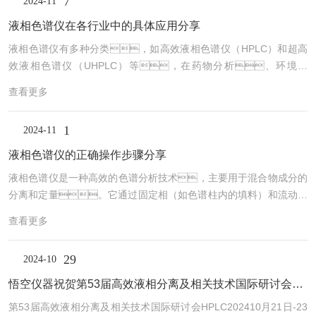
7
2024-11
液相色谱仪在各行业中的具体应用分享
液相色谱仪有多种分类，如高效液相色谱仪（HPLC）和超高
效液相色谱仪（UHPLC）等，在药物分析、环境监
测、食品安全检测、生物化学、临床化学
查看更多
等领域有广泛应用，能够进行定性和定量分析，确定
样品中存在的成分及其浓度。由于液相色谱仪高灵敏度、
1
2024-11
高分辨率和广泛的应用范围，在各行业中都有着重要的应
用。1、在制药行业中，被广泛用于药物
液相色谱仪的正确操作步骤分享
分析、质量控制和研发过程中。通过HPLC技
液相色谱仪是一种高效的色谱分析技术，主要用于混合物成分的
术，可以对药物成分进行快速、准确的分离和分
分离和定量。它通过固定相（如色谱柱内的填料）和流动相
析，确保药品的质量和纯度，同时也能够检测药物残留
（通常是液体）之间的化学平衡，利用分配和吸附作用将样
和控制药品的生产工艺。2、...
查看更多
品中的不同组分分离。下面将详细介绍液相色谱仪的正确操作
步骤，希望能够帮助到您。1、准备工作在进行
29
2024-10
操作之前，首先需要检查各个部件是否完好，包括
柱子、检测器、泵、进样器等。同时，检
悟空仪器祝贺第53届高效液相分离及相关技术国际研讨会闭幕
查色谱柱是否干净，柱温控制是否正常，流动相
第53届高效液相分离及相关技术国际研讨会HPLC202410月21日-23
的制备是否充分。2、样品准备将待测样品溶解于适当