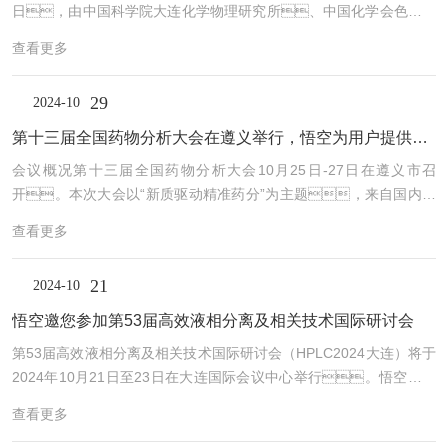
日，由中国科学院大连化学物理研究所、中国化学会色谱委
的溶剂中，并通过微孔过滤器过滤以去除悬浮物和杂
员会主办的“第53届高效液相分离及相关技术国际研讨会（HPLC202
质。确保...
查看更多
4）”在大连国际会议中心举行。来自国内外20多个国家和地区
超过600名色谱专家、学者共聚大连，在为期3天的会
29
2024-10
期内就色谱相关技术进行充分交流。高效液相分离及相关技术
国际研讨会是国际学术的系列会议，也是色谱领域最权威最大规
第十三届全国药物分析大会在遵义举行，悟空为用户提供药物分析解决方案
模的学术会议，在国际上享有盛誉。本次大会是继2011
会议概况第十三届全国药物分析大会10月25日-27日在遵义市召
年在大连和201...
开。本次大会以“新质驱动精准药分”为主题，来自国内众
多高校、科研院所、企业及医院的代表，就药物
查看更多
分析新原理、新方法、新技术、新应用
等进行深入交流与探讨。仪器企业带来产品和解决方
21
2024-10
案，同参会专家学者进行交流。除大会报告
外，会议还设置了药物分析新技术新方法、中药和
悟空邀您参加第53届高效液相分离及相关技术国际研讨会
天然药物分析、分析药理学、药物递送系统分
第53届高效液相分离及相关技术国际研讨会（HPLC2024大连）将于
析、DMPK分析、智能药物分析、药品质量
2024年10月21日至23日在大连国际会议中心举行。悟空将携
分析、青年学者、研究生等分会场，共有163位
K2025高效液相色谱仪，在15号展位期待与您共同探讨高
药物分析专业领域的专家学者聚焦于药物分...
查看更多
效液相分离及相关技术和解决方案。此次会议由中国科学院大